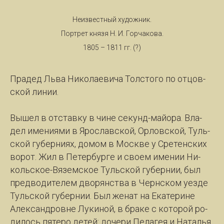
Неизвестный художник.
Портрет князя Н. И. Горчакова.
1805 – 1811 гг. (?)
Пра­дед Льва Ни­ко­ла­е­ви­ча Толс­то­го по от­цов­
ской ли­нии.
Вы­шел в от­став­ку в чи­не се­кунд-май­о­ра. Вла­
дел име­ни­я­ми в Яро­с­лав­ской, Ор­лов­ской, Туль­
ской гу­бер­ни­ях, до­мом в Моск­ве у Сре­тен­ских
во­рот. Жил в Пе­тер­бур­ге и сво­ем име­нии Ни­
коль­ское-Вя­зем­ское Туль­ской гу­бер­нии, был
пред­во­ди­те­лем дво­рянст­ва в Чер­н­ском уез­де
Туль­ской гу­бер­нии. Был же­нат на Ека­те­ри­не
Алек­сан­дров­не Лу­ки­ной, в бра­ке с ко­то­рой ро­
ди­лось пя­те­ро де­тей: до­че­ри Пе­ла­гея и На­талья,