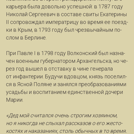
карь­е­ра бы­ла до­воль­но успеш­ной: в 1787 го­ду
Ни­ко­лай Сер­ге­е­вич в со­ста­ве сви­ты Ека­те­ри­ны
II со­про­вож­дал им­пе­рат­ри­цу во вре­мя ее по­езд­
ки в Крым, в 1793 го­ду был чрез­вы­чай­ным по­
слом в Бер­ли­не.
При Пав­ле I в 1798 го­ду Вол­кон­ский был на­зна­
чен во­ен­ным гу­бер­на­то­ром Ар­хан­гель­ска, но че­
рез год вы­шел в от­став­ку в чи­не ге­не­ра­ла
от ин­фан­те­рии. Бу­ду­чи вдов­цом, князь по­се­лил­
ся в Яс­ной По­ля­не и за­нял­ся пре­об­ра­зо­ва­ни­я­ми
усадьбы и вос­пи­та­ни­ем един­ствен­ной до­че­ри
Ма­рии.
«Дед мой счи­тал­ся очень стро­гим хо­зя­ином,
но я ни­ког­да не слы­хал рас­ска­зов о его жес­то­
кос­тях и на­ка­за­ни­ях, столь обыч­ных в то вре­мя.