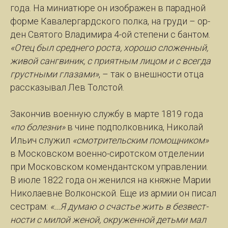
го­да. На ми­ни­а­тю­ре он изо­бра­жен в па­рад­ной
фор­ме Ка­ва­лер­гард­ско­го пол­ка, на гру­ди – ор­
ден Свя­то­го Вла­ди­ми­ра 4-ой сте­пе­ни с бан­том.
«Отец был сред­не­го рос­та, хо­ро­шо сло­жен­ный,
жи­вой санг­ви­ник, с при­ят­ным ли­цом и с всег­да
груст­ны­ми гла­за­ми»
, – так о внеш­нос­ти от­ца
рас­ска­зы­вал Лев Толс­той.
За­кон­чив во­ен­ную служ­бу в мар­те 1819 го­да
«по бо­лез­ни»
в чи­не под­пол­ков­ни­ка, Ни­ко­лай
Иль­ич слу­жил
«смот­ри­тель­ским по­мощ­ни­ком»
в Мос­ков­ском во­ен­но-си­рот­ском от­де­ле­нии
при Мос­ков­ском ко­мен­дант­ском управ­ле­нии.
В июле 1822 го­да он же­нил­ся на княж­не Ма­рии
Нико­ла­ев­не Вол­кон­ской. Еще из ар­мии он пи­сал
сест­рам:
«...Я ду­маю о счастье жить в без­вест­
нос­ти с ми­лой же­ной, окру­жен­ной деть­ми мал