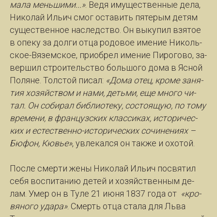
ма­ла мень­ши­ми...»
. Ве­дя иму­щест­вен­ные де­ла,
Ни­ко­лай Иль­ич смог оста­вить пя­те­рым де­тям
су­щест­вен­ное на­следст­во. Он вы­ку­пил взя­тое
в опе­ку за дол­ги от­ца ро­до­вое име­ние Ни­коль­
ское-Вя­зем­ское, при­о­брел име­ние Пи­ро­го­во, за­
вер­шил стро­и­тельст­во боль­шо­го до­ма в Яс­ной
По­ля­не. Толс­той пи­сал:
«До­ма отец, кро­ме за­ня­
тия хо­зяйст­вом и на­ми, деть­ми, еще мно­го чи­
тал. Он со­би­рал биб­лио­те­ку, со­сто­я­щую, по то­му
вре­ме­ни, в фран­цуз­ских клас­си­ках, ис­то­ри­чес­
ких и ес­тест­вен­но-ис­то­ри­чес­ких со­чи­не­ни­ях –
Бю­фон, Кювье»
, увле­кал­ся он так­же и охо­той.
Пос­ле смер­ти же­ны Ни­ко­лай Иль­ич по­свя­тил
се­бя вос­пи­та­нию де­тей и хо­зяйст­вен­ным де­
лам. Умер он в Ту­ле 21 июня 1837 го­да от
«кро­
вя­но­го уда­ра»
. Смерть от­ца ста­ла для Льва