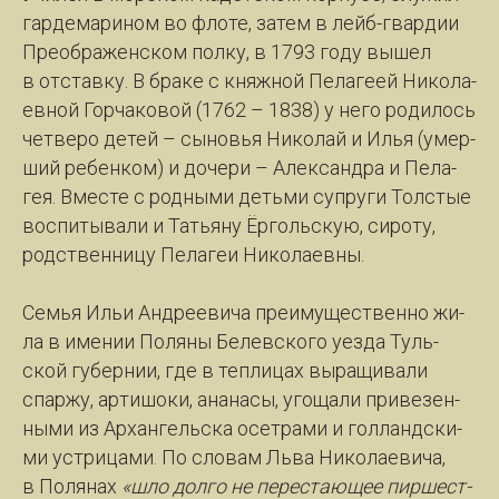
гар­де­ма­ри­ном во фло­те, за­тем в лейб-гвар­дии
Пре­о­бра­жен­ском пол­ку, в 1793 го­ду вы­шел
в от­став­ку. В бра­ке с княж­ной Пе­ла­ге­ей Ни­ко­ла­
ев­ной Гор­ча­ко­вой (1762 – 1838) у не­го ро­ди­лось
чет­ве­ро де­тей – сы­новья Ни­ко­лай и Илья (умер­
ший ре­бен­ком) и до­че­ри – Алек­сан­дра и Пе­ла­
гея. Вмес­те с род­ны­ми деть­ми суп­ру­ги Тол­с­тые
вос­пи­ты­ва­ли и Тать­я­ну Ёр­голь­скую, си­ро­ту,
родст­вен­ни­цу Пе­ла­геи Ни­ко­ла­ев­ны.
Семья Ильи Ан­дре­еви­ча пре­иму­щест­вен­но жи­
ла в име­нии По­ля­ны Бе­лев­ско­го уез­да Туль­
ской гу­бер­нии, где в теп­ли­цах вы­ра­щи­ва­ли
спар­жу, ар­ти­шо­ки, ана­на­сы, уго­ща­ли при­ве­зен­
ны­ми из Ар­хан­гель­ска осет­ра­ми и гол­ланд­ски­
ми уст­ри­ца­ми. По сло­вам Льва Ни­ко­ла­е­ви­ча,
в По­ля­нах
«шло дол­го не пе­ре­ста­ю­щее пир­шест­