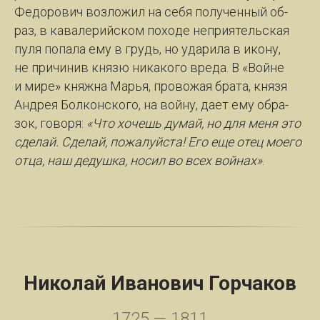
Фе­до­ро­вич воз­ло­жил на се­бя по­лу­чен­ный об­
раз, в ка­ва­ле­рий­ском по­хо­де не­при­я­тель­ская
пу­ля по­па­ла ему в грудь, но уда­ри­ла в ико­ну,
не при­чи­нив кня­зю ни­ка­ко­го вре­да. В «Вой­не
и ми­ре» княж­на Марья, про­во­жая бра­та, кня­зя
Ан­дрея Бол­кон­ско­го, на вой­ну, да­ет ему об­ра­
зок, го­во­ря:
«Что хо­чешь ду­май, но для ме­ня это
сде­лай. Сде­лай, по­жа­луй­ста! Его еще отец мо­е­го
от­ца, наш де­душ­ка, но­сил во всех вой­нах»
.
Николай Иванович Горчаков
1725 — 1811