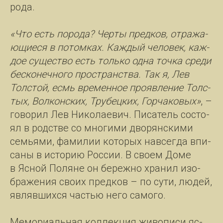
ро­да.
«Что есть по­ро­да? Чер­ты пред­ков, от­ра­жа­
ющи­е­ся в по­том­ках. Каж­дый че­ло­век, каж­
дое су­щест­во есть толь­ко од­на точ­ка сре­ди
бес­ко­неч­но­го прост­ранст­ва. Так я, Лев
Толс­той, есмь вре­мен­ное про­яв­ле­ние Тол­с­
тых, Вол­кон­ских, Тру­бец­ких, Гор­ча­ко­вых»
, –
го­во­рил Лев Ни­ко­ла­е­вич. Пи­са­тель со­сто­
ял в родст­ве со мно­ги­ми дво­рян­ски­ми
семь­я­ми, фа­ми­лии ко­то­рых на­всег­да впи­
са­ны в ис­то­рию Рос­сии. В cвоем До­ме
в Яс­ной По­ля­не он бе­реж­но хра­нил изо­
бра­же­ния сво­их пред­ков – по су­ти, лю­дей,
яв­ляв­ших­ся частью не­го са­мо­го.
Ме­мо­ри­аль­ная кол­лек­ция жи­во­пи­си яс­