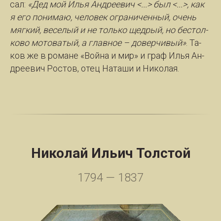
сал:
«Дед мой Илья Ан­дре­евич <...> был <...>, как
я его по­ни­маю, че­ло­век огра­ни­чен­ный, очень
мяг­кий, ве­се­лый и не толь­ко щед­рый, но бес­тол­
ко­во мо­то­ва­тый, а глав­ное – до­вер­чи­вый»
. Та­
ков же в ро­ма­не «Вой­на и мир» и граф Илья Ан­
дре­евич Рос­тов, отец На­та­ши и Ни­ко­лая.
Николай Ильич Толстой
1794 — 1837