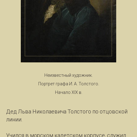
Неизвестный художник.
Портрет графа И. А. Толстого.
Начало XIX в.
Дед Льва Ни­ко­ла­е­ви­ча Толс­то­го по от­цов­ской
ли­нии.
Учил­ся в мор­ском ка­дет­ском кор­пу­се, слу­жил