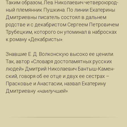
Та­ким об­ра­зом, Лев Ни­ко­ла­е­вич чет­ве­ро­ю­род­
ный пле­мян­ник Пуш­ки­на. По ли­нии Ека­те­ри­ны
Дмит­ри­ев­ны пи­са­тель со­сто­ял в даль­нем
родст­ве и с де­ка­брис­том Сер­ге­ем Пет­ро­ви­чем
Тру­бец­ким, ко­то­ро­го он упо­ми­нал в на­брос­ках
к ро­ма­ну «Де­каб­ри­с­ты».
Знав­шие Е. Д. Вол­кон­скую вы­со­ко ее це­ни­ли.
Так, ав­тор «Сло­ва­ря до­сто­па­мят­ных рус­ских
лю­дей» Дмит­рий Нико­лае­вич Бан­тыш-Ка­мен­
ский, го­во­ря об ее от­це и двух ее сест­рах –
Прас­ковье и Ана­ста­сии, на­звал Ека­те­ри­ну
Дмит­ри­ев­ну
«наи­луч­шей»
.