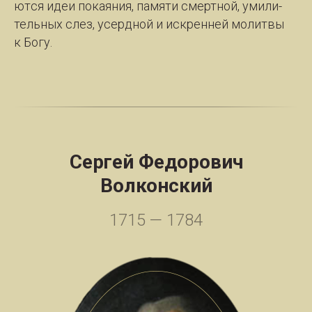
ют­ся идеи по­ка­я­ния, па­мя­ти смерт­ной, уми­ли­
тель­ных слез, усерд­ной и ис­крен­ней мо­лит­вы
к Бо­гу.
Сергей Федорович
Волконский
1715 — 1784