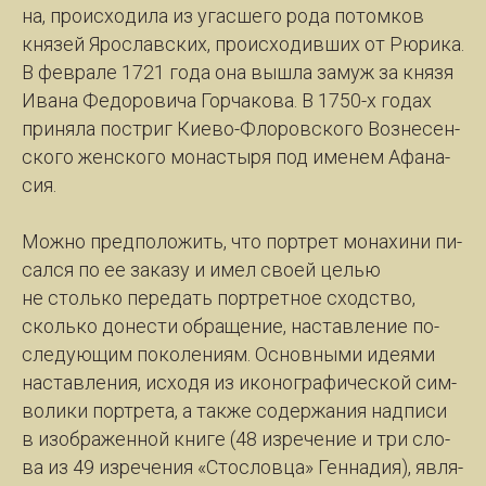
на, про­ис­хо­ди­ла из угас­ше­го ро­да по­том­ков
кня­зей Яро­с­лав­ских, про­ис­хо­див­ших от Рю­ри­ка.
В фев­ра­ле 1721 го­да она вы­шла за­муж за кня­зя
Ива­на Фе­до­ро­ви­ча Гор­ча­ко­ва. В 1750-х го­дах
при­ня­ла по­стриг Ки­е­во-Фло­ров­ско­го Воз­не­сен­
ско­го жен­ско­го мо­на­с­ты­ря под име­нем Афа­на­
сия.
Мож­но пред­по­ло­жить, что порт­рет мо­на­хи­ни пи­
сал­ся по ее за­ка­зу и имел сво­ей целью
не столь­ко пе­ре­дать порт­рет­ное сходст­во,
сколь­ко до­нес­ти об­ра­ще­ние, на­став­ле­ние по­
сле­ду­ю­щим по­ко­ле­ни­ям. Ос­нов­ны­ми иде­я­ми
на­став­ле­ния, ис­хо­дя из ико­но­гра­фи­чес­кой сим­
во­ли­ки порт­ре­та, а так­же со­дер­жа­ния над­пи­си
в изо­бра­жен­ной кни­ге (48 из­ре­че­ние и три сло­
ва из 49 из­ре­че­ния «Сто­с­лов­ца» Ген­на­дия), яв­ля­