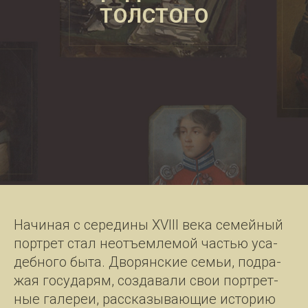
ТОЛСТОГО
На­чи­ная с се­ре­ди­ны XVIII ве­ка се­мей­ный
порт­рет стал не­отъ­ем­ле­мой частью уса­
деб­но­го бы­та. Дво­рян­ские семьи, под­ра­
жая го­су­да­рям, со­зда­ва­ли свои порт­рет­
ные га­ле­реи, рас­ска­зы­ва­ю­щие ис­то­рию