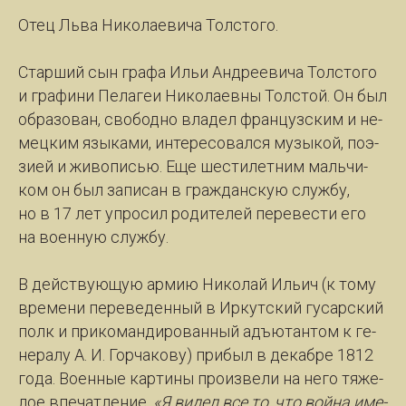
Отец Льва Ни­ко­ла­е­ви­ча Толс­то­го.
Стар­ший сын гра­фа Ильи Ан­дре­еви­ча Толс­то­го
и гра­фи­ни Пе­ла­геи Ни­ко­ла­ев­ны Толс­той. Он был
об­ра­зо­ван, сво­бод­но вла­дел фран­цуз­ским и не­
мец­ким язы­ка­ми, ин­те­ре­со­вал­ся му­зы­кой, по­э­
зи­ей и жи­во­писью. Еще шес­ти­лет­ним маль­чи­
ком он был за­пи­сан в граж­дан­скую служ­бу,
но в 17 лет упро­сил ро­ди­те­лей пе­ре­вес­ти его
на во­ен­ную служ­бу.
В дейст­ву­ющую ар­мию Ни­ко­лай Иль­ич (к то­му
вре­ме­ни пе­ре­ве­ден­ный в Ир­кут­ский гу­сар­ский
полк и при­ко­ман­ди­ро­ван­ный адъ­ютан­том к ге­
не­ра­лу А. И. Гор­ча­ко­ву) при­был в де­каб­ре 1812
го­да. Во­ен­ные кар­ти­ны про­из­ве­ли на не­го тя­же­
лое впе­чат­ле­ние.
«Я ви­дел все то, что вой­на име­