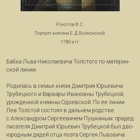
Рокотов Ф. С.
Портрет княгини Е. Д. Волконской.
1780-е гг.
Баб­ка Льва Ни­ко­ла­е­ви­ча Толс­то­го по ма­те­рин­
ской ли­нии.
Ро­ди­лась в семье кня­зя Дмит­рия Юрь­е­ви­ча
Тру­бец­ко­го и Вар­ва­ры Ива­нов­ны Тру­бец­кой,
урож­ден­ной княж­ны Одо­ев­ской. По ее ли­нии
Лев Толс­той со­сто­ял в даль­нем родст­ве
с Алек­сан­дром Сер­ге­е­ви­чем Пуш­ки­ным: пра­дед
пи­са­те­ля Дмит­рий Юрь­е­ви­ч Тру­бец­кой был дво­
ю­род­ным дя­дей от­ца по­эта Сер­гея Льво­ви­ча.