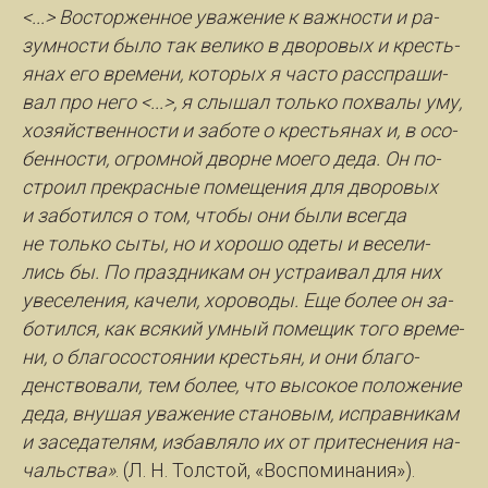
<...> Вос­тор­жен­ное ува­же­ние к важ­нос­ти и ра­
зум­нос­ти бы­ло так ве­ли­ко в дво­ро­вых и кресть­
я­нах его вре­ме­ни, ко­то­рых я час­то рас­спра­ши­
вал про не­го <...>, я слы­шал толь­ко по­хва­лы уму,
хо­зяйст­вен­нос­ти и за­бо­те о кресть­я­нах и, в осо­
бен­нос­ти, ог­ром­ной двор­не мо­е­го де­да. Он по­
стро­ил пре­крас­ные по­ме­ще­ния для дво­ро­вых
и за­бо­тил­ся о том, что­бы они бы­ли всег­да
не толь­ко сы­ты, но и хо­ро­шо оде­ты и ве­се­ли­
лись бы. По празд­ни­кам он устра­ивал для них
уве­се­ле­ния, ка­че­ли, хо­ро­во­ды. Еще бо­лее он за­
бо­тил­ся, как вся­кий ум­ный по­ме­щик то­го вре­ме­
ни, о бла­го­со­сто­я­нии кресть­ян, и они бла­го­
денст­во­ва­ли, тем бо­лее, что вы­со­кое по­ло­же­ние
де­да, вну­шая ува­же­ние ста­но­вым, ис­прав­ни­кам
и за­се­да­те­лям, из­бав­ля­ло их от при­тес­не­ния на­
чаль­ства»
. (Л. Н. Толс­той, «Вос­по­ми­на­ния»).