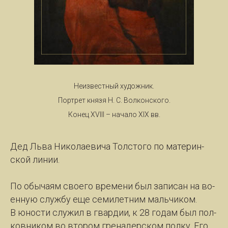
Неизвестный художник.
Портрет князя Н. С. Волконского.
Конец XVIII – начало XIX вв.
Дед Льва Ни­ко­ла­е­ви­ча Толс­то­го по ма­те­рин­
ской ли­нии.
По обы­ча­ям сво­е­го вре­ме­ни был за­пи­сан на во­
ен­ную служ­бу еще се­ми­лет­ним маль­чи­ком.
В юнос­ти слу­жил в гвар­дии, к 28 го­дам был пол­
ков­ни­ком во вто­ром гре­на­дер­ском пол­ку. Его