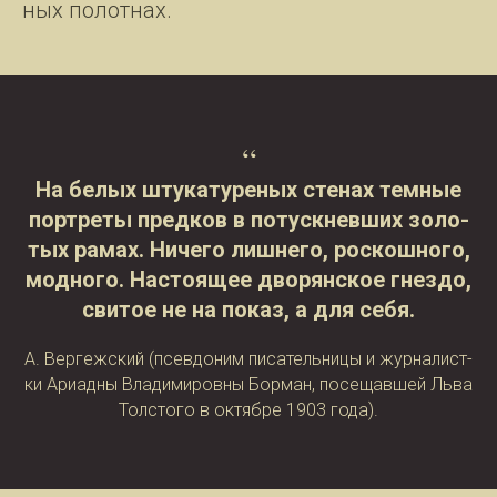
ных по­лот­нах.
“
На белых шту­ка­ту­реных сте­нах тем­ные
порт­ре­ты пред­ков в по­туск­нев­ших зо­ло­
тых ра­мах. Ни­че­го лиш­не­го, рос­кош­но­го,
мод­но­го. На­стоя­щее дво­рян­ское гнез­до,
сви­тое не на по­каз, а для себя.
А. Вер­геж­ский (псев­до­ним пи­са­тель­ни­цы и жур­на­лист­
ки Ариад­ны Вла­ди­ми­ров­ны Бор­ман, по­се­щав­шей Льва
Тол­сто­го в октябре 1903 года).