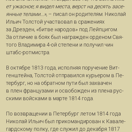
ет ужас­ное; я ви­дел ме­с­та, верст на де­сять за­се­
ян­ные те­ла­ми...»
, – пи­сал он ро­ди­те­лям. Ни­ко­лай
Иль­ич Толс­той участ­во­вал в сра­же­ни­ях
за Дрез­ден, «бит­ве на­ро­дов» под Лейп­ци­гом.
За от­ли­чие в бо­ях был на­граж­ден ор­де­ном Свя­
то­го Вла­ди­ми­ра 4-ой сте­пе­ни и по­лу­чил чин
штабс-рот­мист­ра.
В ок­тяб­ре 1813 го­да, ис­пол­няя по­ру­че­ние Вит­
ген­штей­на, Толс­той от­пра­вил­ся курь­е­ром в Пе­
тер­бург, но на об­рат­ном пу­ти был за­хва­чен
в плен фран­цу­за­ми и осво­бож­ден из пле­на рус­
ски­ми вой­ска­ми в мар­те 1814 го­да.
По воз­вра­ще­нии в Пе­тер­бург ле­том 1814 го­да
Ни­ко­лай Иль­ич был при­ко­ман­ди­ро­ван к Ка­ва­ле­
гард­ско­му пол­ку, где слу­жил до де­каб­ря 1817