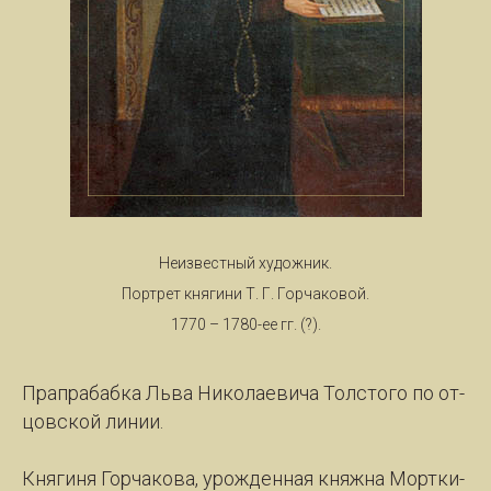
Неизвестный художник.
Портрет княгини Т. Г. Горчаковой.
1770 – 1780-ее гг. (?).
Прап­ра­баб­ка Льва Ни­ко­ла­е­ви­ча Толс­то­го по от­
цов­ской ли­нии.
Кня­ги­ня Гор­ча­ко­ва, урож­ден­ная княж­на Морт­ки­