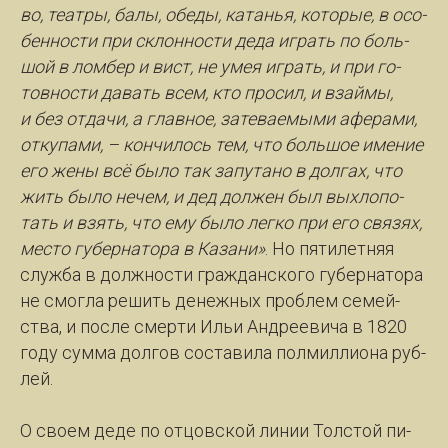
во, те­ат­ры, ба­лы, обе­ды, ка­танья, ко­то­рые, в осо­
бен­нос­ти при склон­нос­ти де­да иг­рать по боль­
шой в лом­бер и вист, не умея иг­рать, и при го­
тов­нос­ти да­вать всем, кто про­сил, и взай­мы,
и без от­да­чи, а глав­ное, за­те­ва­е­мы­ми афе­ра­ми,
от­ку­па­ми, – кон­чи­лось тем, что боль­шое име­ние
его же­ны всё бы­ло так за­пу­та­но в дол­гах, что
жить бы­ло не­чем, и дед дол­жен был вы­хло­по­
тать и взять, что ему бы­ло лег­ко при его свя­зях,
мес­то гу­бер­на­то­ра в Ка­за­ни»
. Но пя­ти­лет­няя
служ­ба в долж­нос­ти граж­дан­ско­го гу­бер­на­то­ра
не смог­ла ре­шить де­неж­ных про­блем се­мей­
ства, и пос­ле смер­ти Ильи Ан­дре­еви­ча в 1820
го­ду сум­ма дол­гов со­ста­ви­ла пол­мил­ли­о­на руб­
лей.
О сво­ем де­де по от­цов­ской ли­нии Толс­той пи­