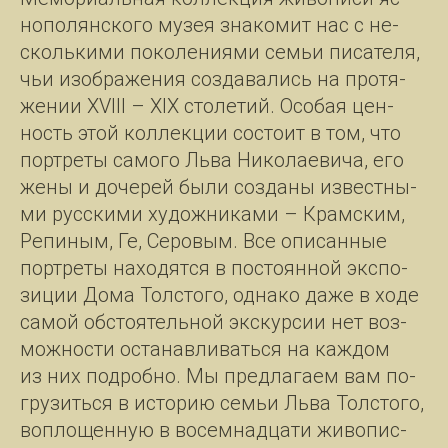
но­по­лян­ско­го му­зея зна­ко­мит нас с не­
сколь­ки­ми по­ко­ле­ни­я­ми семьи пи­са­те­ля,
чьи изо­бра­же­ния со­зда­ва­лись на про­тя­
же­нии XVIII – XIX сто­ле­тий. Осо­бая цен­
ность этой кол­лек­ции со­сто­ит в том, что
порт­ре­ты са­мо­го Льва Ни­ко­ла­е­ви­ча, его
же­ны и до­че­рей бы­ли со­зда­ны из­вест­ны­
ми рус­ски­ми ху­дож­ни­ка­ми – Крам­ским,
Ре­пи­ным, Ге, Се­ро­вым. Все опи­сан­ные
порт­ре­ты на­хо­дят­ся в по­сто­ян­ной экс­по­
зи­ции До­ма Толс­то­го, од­на­ко да­же в хо­де
са­мой об­сто­я­тель­ной экскур­сии нет воз­
мож­нос­ти оста­нав­ли­вать­ся на каж­дом
из них под­роб­но. Мы пред­ла­га­ем вам по­
гру­зить­ся в ис­то­рию семьи Льва Толс­то­го,
во­пло­щен­ную в во­сем­над­ца­ти жи­во­пис­