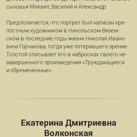
сы­новья Ми­ха­ил, Ва­си­лий и Алек­сан­др.
Пред­по­ла­га­ет­ся, что порт­рет был на­пи­сан кре­
пост­ным ху­дож­ни­ком в Ни­коль­ском-Вя­зем­
ском в по­след­ние го­ды жиз­ни Ни­ко­лая Ива­но­
ви­ча Гор­ча­ко­ва, тог­да уже по­те­ряв­ше­го зре­ние.
Толс­той опи­сы­ва­ет его в на­брос­ках сво­е­го не­
за­вер­шен­но­го про­из­ве­де­ния «Труж­да­ю­щи­е­ся
и об­ре­ме­нен­ные».
Екатерина Дмитриевна
Волконская