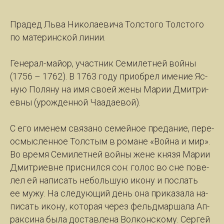
Пра­дед Льва Ни­ко­ла­е­ви­ча Толс­то­го Толс­то­го
по ма­те­рин­ской ли­нии.
Ге­не­рал-май­ор, участ­ник Се­ми­лет­ней вой­ны
(1756 – 1762). В 1763 го­ду при­о­брел име­ние Яс­
ную По­ля­ну на имя сво­ей же­ны Ма­рии Дмит­ри­
ев­ны (урож­ден­ной Ча­а­да­е­вой).
С его име­нем свя­за­но се­мей­ное пре­да­ние, пе­ре­
ос­мыс­лен­ное Тол­с­тым в ро­ма­не «Вой­на и мир».
Во вре­мя Се­ми­лет­ней вой­ны же­не кня­зя Ма­рии
Дмит­ри­ев­не при­снил­ся сон: го­лос во сне по­ве­
лел ей на­пи­сать не­боль­шую ико­ну и по­слать
ее му­жу. На сле­ду­ю­щий день она при­ка­за­ла на­
пи­сать ико­ну, ко­то­рая че­рез фельд­мар­ша­ла Ап­
рак­си­на бы­ла до­став­ле­на Вол­кон­ско­му. Сер­гей